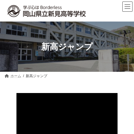
コ
ナ
ン
ビ
テ
ゲ
ン
ー
ツ
シ
へ
ョ
ス
ン
キ
に
新高ジャンプ
ッ
移
プ
動
ホーム
新高ジャンプ