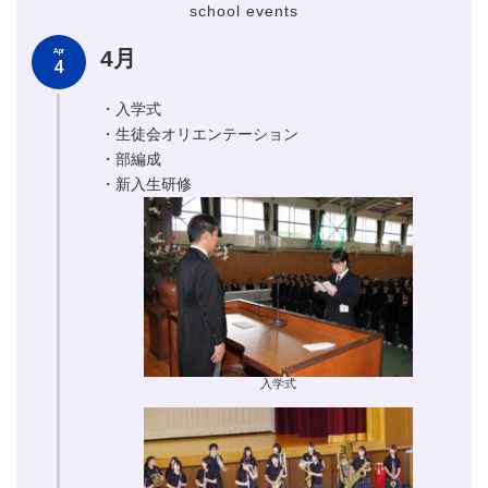
school events
4月
Apr
4
・入学式
・生徒会オリエンテーション
・部編成
・新入生研修
入学式