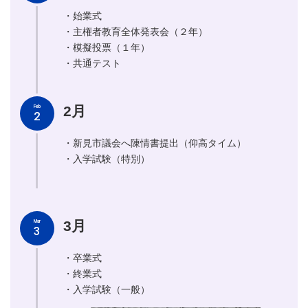
・始業式
・主権者教育全体発表会（２年）
・模擬投票（１年）
・共通テスト
2月
Feb
2
・新見市議会へ陳情書提出（仰高タイム）
・入学試験（特別）
3月
Mar
3
・卒業式
・終業式
・入学試験（一般）