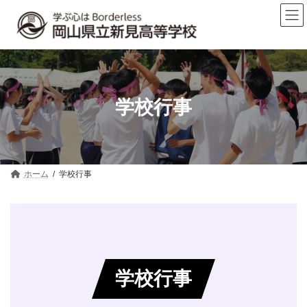
コ
ナ
ン
ビ
テ
ゲ
ン
ー
ツ
シ
へ
ョ
ス
ン
キ
に
学校行事
ッ
移
プ
動
ホーム
学校行事
学校行事