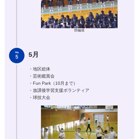
部編成
5月
May
5
・地区総体
・芸術鑑賞会
・Fun Park（10月まで）
・放課後学習支援ボランティア
・球技大会