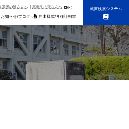
グ
保護者の皆さんへ
|
卒業生の皆さんへ
YouTube
Instagram
ル
蔵書検索システム
ー
お知らせ/ブログ
届出様式/各種証明書
プ
リ
ン
ク