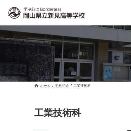
コ
ナ
ン
ビ
テ
ゲ
ン
ー
ツ
シ
へ
ョ
ス
ン
キ
に
ッ
移
プ
動
ホーム
学科紹介
工業技術科
工業技術科