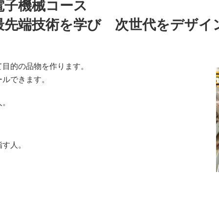
電子機械コース
最先端技術を学び
次世代をデザイ
目的の品物を作ります。
ールできます。
人。
。
指す人。