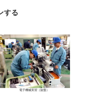
ンする
電子機械実習（旋盤）