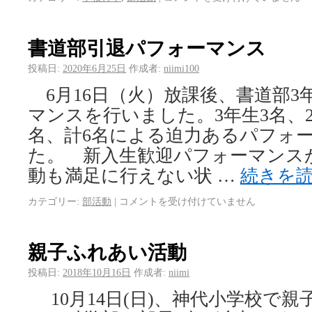
書道部引退パフォーマンス
投稿日:
2020年6月25日
作成者:
niimi100
6月16日（火）放課後、書道部3
マンスを行いました。3年生3名、2
名、計6名による迫力あるパフォ
た。 新入生歓迎パフォーマンス
動も満足に行えない状 …
続きを
カテゴリー:
部活動
|
コメントを受け付けていません
親子ふれあい活動
投稿日:
2018年10月16日
作成者:
niimi
10月14日(日)、神代小学校で