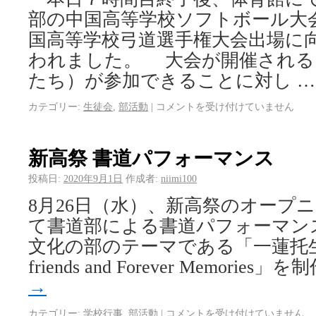
部の中国高等学校ソフトボール大
国高等学校弓道選手権大会出場に
われました。 大会が開催される
たち）が参加できることに対し 
カテゴリー:
生徒会
,
部活動
|
コメントを受け付けていません
新高祭 書道パフォーマンス
投稿日:
2020年9月1日
作成者:
niimi100
8月26日（水）、新高祭のオープ
て書道部による書道パフォーマン
文化の部のテーマである「一蓮托生 ～w
friends and Forever Memories」
→
カテゴリー:
学校行事
,
部活動
|
コメントを受け付けていません