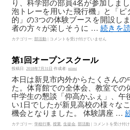
り、科学部の部員4名が参加しま
泡トレーを用いた飛行機」と「ピ
的」の3つの体験ブースを開設し
者の方々が楽しそうに …
続きを
カテゴリー:
部活動
|
コメントを受け付けていません
第1回オープンスクール
投稿日:
2018年7月31日
作成者:
niimi
本日は新見市内外からたくさんの
た。体育館での全体会、教室での
中学生の懇談「仰高かふぇ」、午
い1日でしたが新見高校の様々な
機会となりました。 体験講座 …
カテゴリー:
学校行事
,
授業
,
生徒会
,
部活動
|
コメントを受け付け