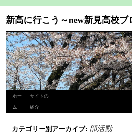
新高に行こう～new新見高校ブ
ホー
サイトの
ム
紹介
部活動
カテゴリー別アーカイブ: