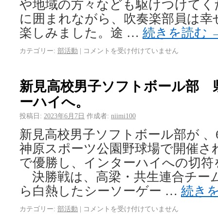
や地域の方々なども駆けつけてく
に囲まれながら、吹奏楽部員は幸
楽しみました。途 …
続きを読む
カテゴリー:
部活動
|
コメントを受け付けていません
新見高校男子ソフトボール部 
ーハイへ。
投稿日:
2023年6月7日
作成者:
niimi100
新見高校男子ソフトボール部が 、6
神原スポーツ公園野球場で開催さ
で優勝し、インターハイへの切符
決勝戦は、高梁・共生連合チー
ら白熱したシーソーゲー …
続き
カテゴリー:
部活動
|
コメントを受け付けていません