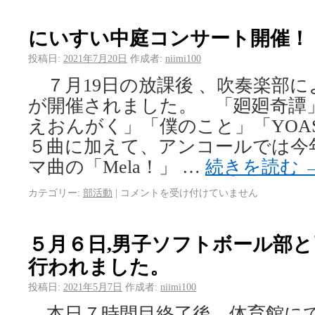
にいすい中庭コンサート開催！
投稿日:
2021年7月20日
作成者:
niimi100
７月19日の放課後 、吹奏楽部
が開催されました。 「廻廻奇譚
えおんがく」「僕のこと」「YOAS
５曲に加えて、アンコールでは今
マ曲の「Mela！」 …
続きを読む
カテゴリー:
部活動
|
コメントを受け付けていません
５月６日,男子ソフトボール部
行われました。
投稿日:
2021年5月7日
作成者:
niimi100
本日７時間目終了後、体育館に