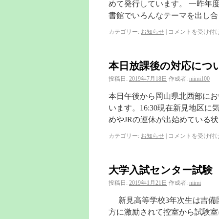
めて発行しています。 一昨年
書館でいろんなテーマを出し合
カテゴリー:
お知らせ
|
コメントを受け付
本日放課後の対応につ
投稿日:
2019年7月18日
作成者:
niimi100
本日午後から岡山県北西部にお
います。16:30現在新見地区
めやJRの運休が出始めている状況
カテゴリー:
お知らせ
|
コメントを受け付
大学入試センター試験
投稿日:
2019年1月21日
作成者:
niimi
新見高等学校3年次生は吉備
方に激励されて控室から試験室