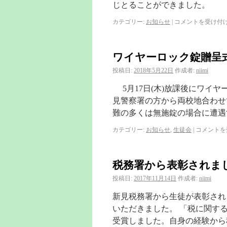
じとることができました。
カテゴリー:
お知らせ
|
コメントを受け付
ワイヤーロック錠贈呈
投稿日:
2018年5月22日
作成者:
niimi
5月17日(木)放課後にワイ
見警察署の方から両校地合わせ
難の多くは無施錠の場合に遭遇
カテゴリー:
お知らせ
,
生徒会
|
コメントを
税務署から表彰されま
投稿日:
2017年11月14日
作成者:
niimi
新見税務署から生徒が表彰され
いただきました。 「税に関す
受賞しました。自身の経験から