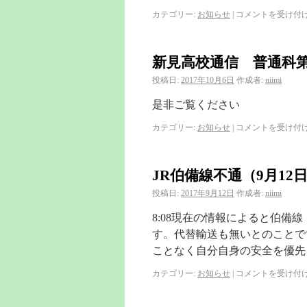
カテゴリー:
お知らせ
|
コメントを受け付
新見高校通信 普通科
投稿日:
2017年10月6日
作成者:
niimi
是非ご覧ください
カテゴリー:
お知らせ
|
コメントを受け付
JR伯備線不通（9月12
投稿日:
2017年9月12日
作成者:
niimi
8:08現在の情報によると伯
す。代替輸送も無いとのことで
ことなく自分自身の安全を優先
カテゴリー:
お知らせ
|
コメントを受け付