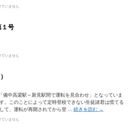
けていません
第１号
けていません
日）
備線「備中高梁駅～新見駅間で運転を見合わせ」となっていま
す。このことによって定時登校できない生徒諸君は慌てる
して、運転が再開されてから登 …
続きを読む
→
けていません