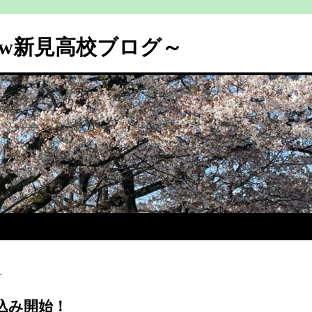
ew新見高校ブログ～
せ
込み開始！