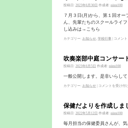
投稿日:
2023年6月30日
作成者:
niimi100
７月３日(月)から、第１回オ
ん、先輩たちのスクールライフ
し込みは→こちら
カテゴリー:
お知らせ
,
学校行事
|
コメント
吹奏楽部中庭コンサート
投稿日:
2023年6月5日
作成者:
niimi100
一般公開します。是非いらして
カテゴリー:
お知らせ
|
コメントを受け付
保健だよりを作成しま
投稿日:
2022年5月12日
作成者:
niimi100
毎月担当の保健委員さんが、気