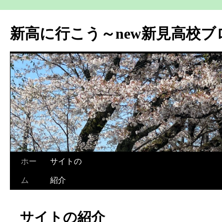
新高に行こう～new新見高校ブ
ホー
サイトの
ム
紹介
サイトの紹介