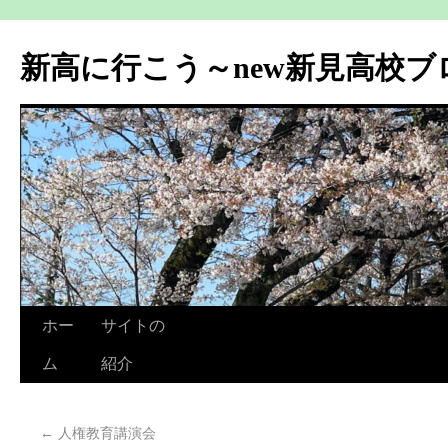
新高に行こう～new新見高校ブ
ホー
サイトの
ム
紹介
←
人権教育講演会