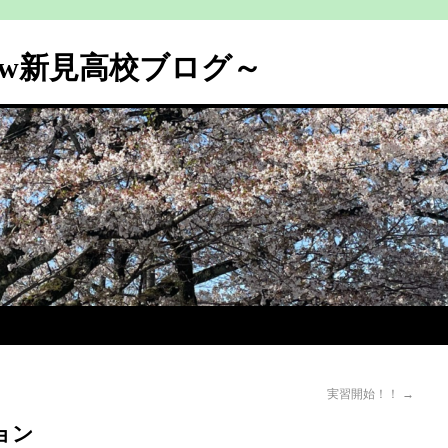
ew新見高校ブログ～
実習開始！！
→
ョン