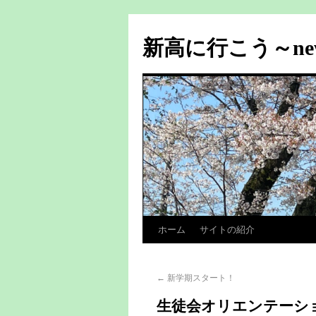
新高に行こう～n
ホーム
サイトの紹介
←
新学期スタート！
生徒会オリエンテーシ