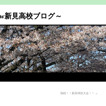
ew新見高校ブログ～
熱戦！！新高球技大会！！
→