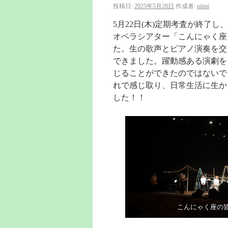
投稿日:
2025年5月28日
作成者:
niimi
5月22日(木)定期考査が終了
オペラシアター「こんにゃく座
た。生の歌声とピアノ演奏を交
できました。躍動感ある演劇を
じることができたのではないで
れで感じ取り、日常生活に生か
した！！
こんにゃく座の