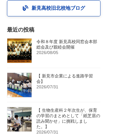
新見高校旧北校地ブログ
最近の投稿
令和８年度 新見高校同窓会本部
総会及び親睦会開催
2026/08/05
【 新見市企業による進路学習
会】
2026/07/31
【 生物生産科２年次生が、保育
の学習のまとめとして「紙芝居の
読み聞かせ」に挑戦しまし
た。】
2026/07/31