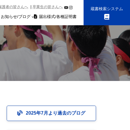
グ
保護者の皆さんへ
|
卒業生の皆さんへ
YouTube
Instagram
ル
蔵書検索システム
ー
お知らせ/ブログ
届出様式/各種証明書
プ
リ
ン
ク
2025年7月より過去のブログ