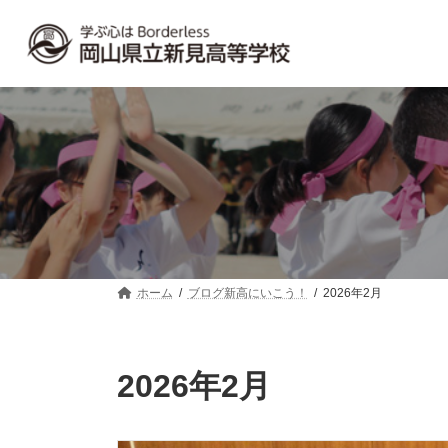
コ
ナ
ン
ビ
テ
ゲ
ン
ー
ツ
シ
へ
ョ
ス
ン
キ
に
ッ
移
プ
動
ホーム
ブログ新高にいこう！
2026年2月
2026年2月