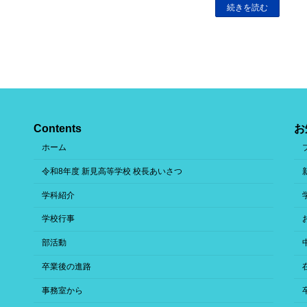
続きを読む
Contents
お
ホーム
令和8年度 新見高等学校 校長あいさつ
学科紹介
学校行事
部活動
卒業後の進路
事務室から